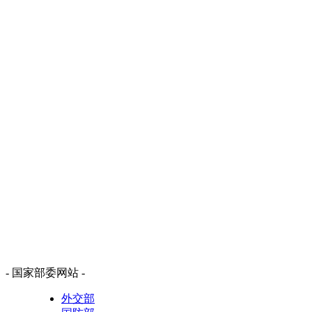
- 国家部委网站 -
外交部