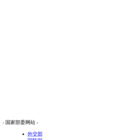
- 国家部委网站 -
外交部