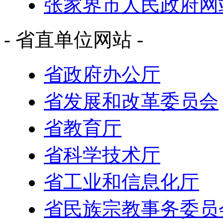
张家界市人民政府网
- 省直单位网站 -
省政府办公厅
省发展和改革委员会
省教育厅
省科学技术厅
省工业和信息化厅
省民族宗教事务委员