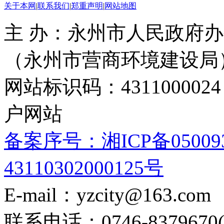
关于本网
|
联系我们
|
郑重声明
|
网站地图
主 办：永州市人民政府办
（永州市营商环境建设局
网站标识码：4311000
户网站
备案序号：湘ICP备05009
43110302000125号
E-mail：yzcity@163.com
联系电话：0746-8379