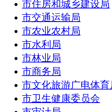
市住房和城乡建设局
市交通运输局
市农业农村局
市水利局
市林业局
市商务局
市文化旅游广电体育
市卫生健康委员会
市审计局