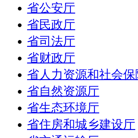
省公安厅
省民政厅
省司法厅
省财政厅
省人力资源和社会保
省自然资源厅
省生态环境厅
省住房和城乡建设厅