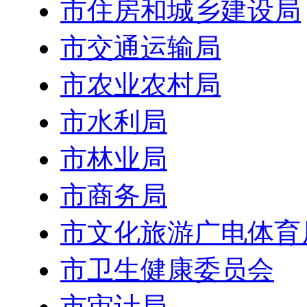
市住房和城乡建设局
市交通运输局
市农业农村局
市水利局
市林业局
市商务局
市文化旅游广电体育
市卫生健康委员会
市审计局