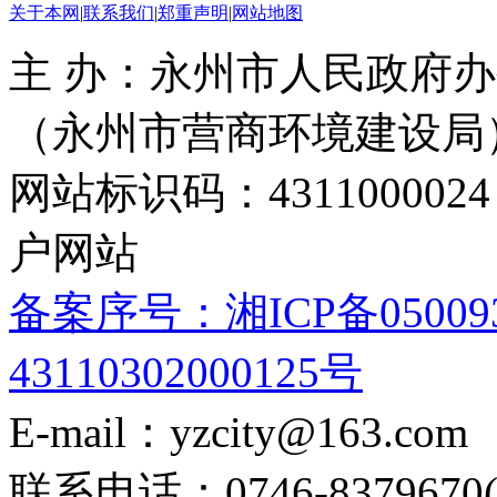
关于本网
|
联系我们
|
郑重声明
|
网站地图
主 办：永州市人民政府办
（永州市营商环境建设局
网站标识码：4311000
户网站
备案序号：湘ICP备05009
43110302000125号
E-mail：yzcity@163.com
联系电话：0746-8379