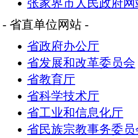
张家界市人民政府网
- 省直单位网站 -
省政府办公厅
省发展和改革委员会
省教育厅
省科学技术厅
省工业和信息化厅
省民族宗教事务委员