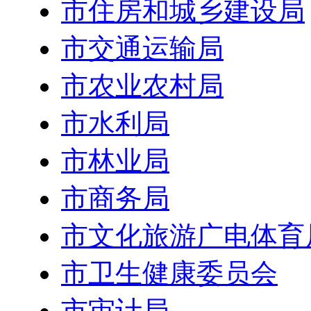
市住房和城乡建设局
市交通运输局
市农业农村局
市水利局
市林业局
市商务局
市文化旅游广电体育
市卫生健康委员会
市审计局