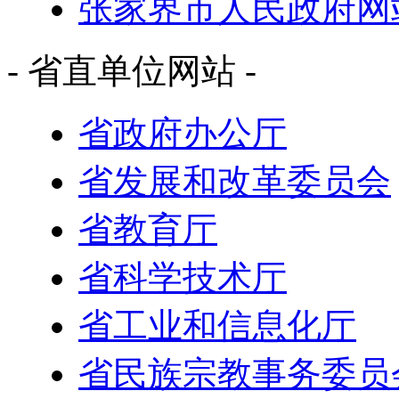
张家界市人民政府网
- 省直单位网站 -
省政府办公厅
省发展和改革委员会
省教育厅
省科学技术厅
省工业和信息化厅
省民族宗教事务委员