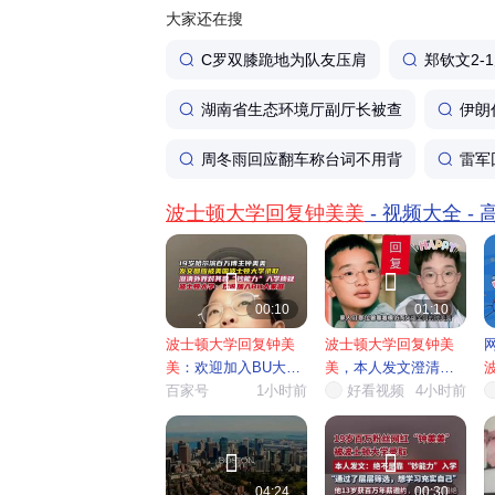
大家还在搜
C罗双膝跪地为队友压肩
郑钦文2-
湖南省生态环境厅副厅长被查
伊朗
周冬雨回应翻车称台词不用背
雷军
波士顿大学回复钟美美
- 视频大全 -


00:10
01:10
波士顿大学回复钟美
波士顿大学回复钟美
美
：欢迎加入BU大家
美
，本人发文澄清留
庭
百家号
1小时前
学相关...
好看视频
4小时前
需


04:24
00:30