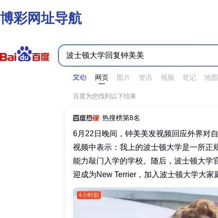
博彩网址导航
时间不限
所有网页和文件
站点内检索
网页
图片
资讯
视频
笔记
地图
百度为您找到以下结果
热搜榜第8名
6月22日晚间，钟美美发视频回应外界对
视频中表示：我上的波士顿大学是一所正
能力敲门入学的学校。随后，波士顿大学
迎成为New Terrier，加入波士顿大学大家庭
4小时前