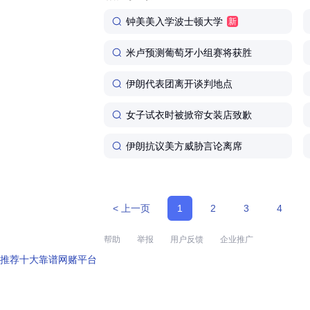
钟美美入学波士顿大学
新
米卢预测葡萄牙小组赛将获胜
伊朗代表团离开谈判地点
女子试衣时被掀帘女装店致歉
伊朗抗议美方威胁言论离席
< 上一页
1
2
3
4
帮助
举报
用户反馈
企业推广
推荐十大靠谱网赌平台