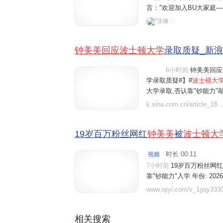
言："欢迎加入BU大家庭—
erriers疯狂打call
琳琳
论视为校方对钟美美申请
钟美美回应波士顿大学
录取质疑_新
6小时前
钟美美回应
视频
学录取质疑#】#
波士顿大

大学录取,否认靠"钞能力"
正规渠道、扎实准备申请资
k.sina.com.cn/article_18...
过网络挣的钱,除了自己和家
19岁百万粉丝网红
钟美美
被
波士顿大
时长 00:11
视频

7小时前
19岁百万粉丝网红
靠"钞能力"入学 年份: 202
录取】19岁百万粉丝网红
www.iqiyi.com/v_1gqy3330
靠"钞能力"入学.精彩内容,
百万粉丝网红钟美美被波士顿
相关搜索