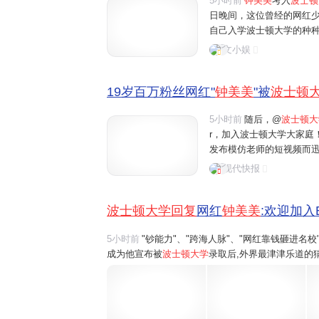
5小时前
钟美美
考入
波士顿
日晚间，这位曾经的网红
自己入学波士顿大学的种
话："我上的波士顿大学是
文小娱
能力敲门入学的学校。"这
19岁百万粉丝网红"
钟美美
"被
波士顿
5小时前
随后，@
波士顿大
r，加入波士顿大学大家庭！
发布模仿老师的短视频而
绝多家公司的高额签约。
现代快报
他100万元的签约费用，他
波士顿大学回复
网红
钟美美
:欢迎加入B
5小时前
"钞能力"、"跨海人脉"、"网红靠钱砸进名
成为他宣布被
波士顿大学
录取后,外界最津津乐道的猜
钟美美在社交平台发布长视频声明,全盘驳斥了种种
所"正规、品质较好的学校",绝...