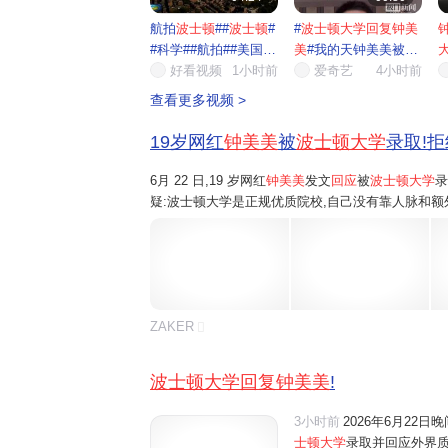
航拍
波士顿
##
波士顿
#
#
波士顿大学回复钟美
#科学##航拍##美国##
美
#我的天钟美美被波
波士...
好看视频
1小时前
士顿...
爱奇艺
4小时前
靠
查看更多视频 >
19岁网红
钟美美
被
波士顿大学
录取!拒
6月 22 日,19 岁网红
钟美美
发文
回应
被
波士顿大学
录
疑:波士顿大学是正规优质院校,自己没有靠人脉和额
践与个人特长,全程正规申请、层层筛选才拿到入学资格
ZAKER
波士顿大学回复钟美美
!
3小时前
2026年6月22
士顿大学
录取并回应外界