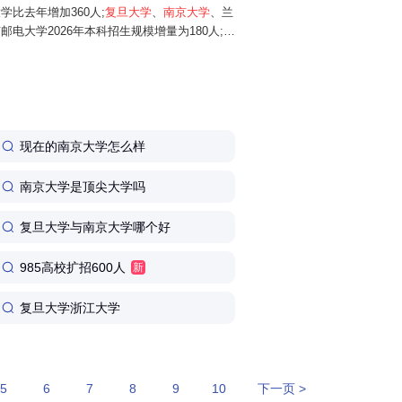
学比去年增加360人;
复旦大学
、
南京大学
、兰
邮电大学2026年本科招生规模增量为180人;华
025年增加150人;同济大学、南开大学...
现在的南京大学怎么样
南京大学是顶尖大学吗
复旦大学与南京大学哪个好
985高校扩招600人
新
复旦大学浙江大学
5
6
7
8
9
10
下一页 >