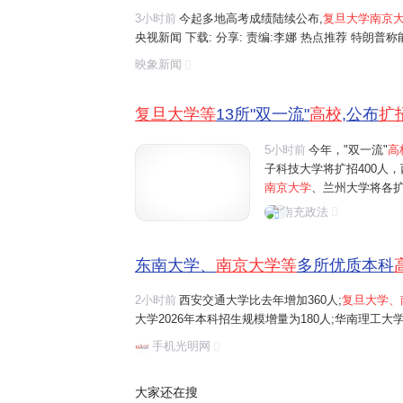
3小时前
今起多地高考成绩陆续公布,
复旦大学南京
央视新闻 下载: 分享: 责编:李娜 热点推荐 特朗
部门启动调查 金价冲击5200美元难度大增,美银,德
映象新闻
梅了"!数说南方破纪录强降雨,未来...
复旦大学等
13所"双一流"
高校
,公布
扩
5小时前
今年，"双一流"
高
子科技大学将扩招400人，
南京大学
、兰州大学将各扩
增量为180人；华南理工大
南充政法
大学、南开大学、山东大学
东南大学、
南京大学等
多所优质本科
2小时前
西安交通大学比去年增加360人;
复旦大学、
大学2026年本科招生规模增量为180人;华南理工大学
学、南开大学、山东大学、中央财经大学、中国矿业大学
手机光明网
额。
大家还在搜