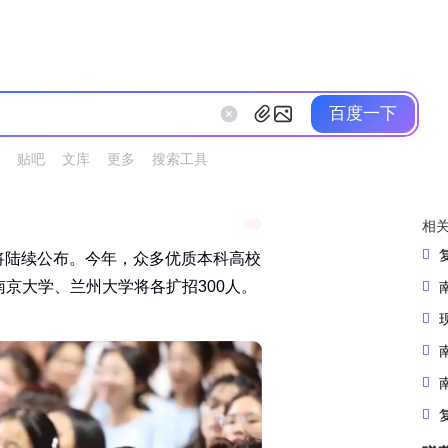
百度一下
贴吧
文库
更多
搜索工具
相
绩将陆续公布。今年，众多优质本科高校
大学、兰州大学将各扩招300人。‌‌