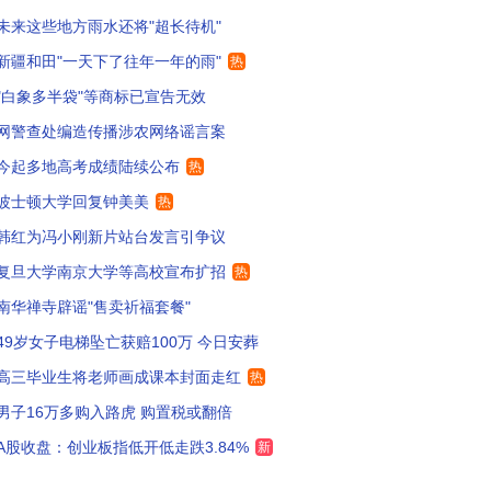
未来这些地方雨水还将"超长待机"
想到了我们那时候扩招。新一次的轮回
36
新疆和田"一天下了往年一年的雨"
热
工强校啊 说明ai专业人才稀缺
32
"白象多半袋"等商标已宣告无效
网警查处编造传播涉农网络谣言案
力赚钱，从高校开始！
32
今起多地高考成绩陆续公布
热
大法学别扩招就可以了
4
波士顿大学回复钟美美
热
考生今晚注定无眠
7
韩红为冯小刚新片站台发言引争议
复旦大学南京大学等高校宣布扩招
热
是为外卖和快递行业培养人才。
138
南华禅寺辟谣"售卖祈福套餐"
京大学还不错，复旦就算了，还不如考交大
36
49岁女子电梯坠亡获赔100万 今日安葬
京大学是江苏的吗？？？
5
高三毕业生将老师画成课本封面走红
热
男子16万多购入路虎 购置税或翻倍
面还会继续扩招，因为学生后面只会越来越少。
75
A股收盘：创业板指低开低走跌3.84%
新
汉大学法学文学院别扩招就行
101