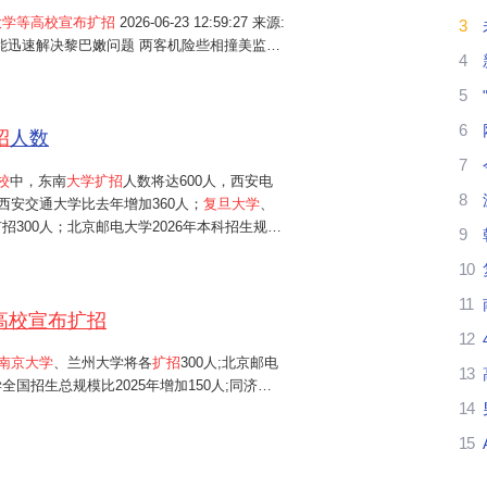
大学等高校宣布扩招
2026-06-23 12:59:27 来源:
3
我
普称能迅速解决黎巴嫩问题 两客机险些相撞美监管
4
银,大摩等五大投行集体转向? 南方强降雨"梅完
理
5
6
努
招
人数
7
武
校
中，东南
大学扩招
人数将达600人，西安电
8
西安交通大学比去年增加360人；
复旦大学
、
高
招300人；北京邮电大学2026年本科招生规模
9
学全国招生总规模比2025年增加150人；同济
10
、中央财经大学、中国矿业大学（...
都
11
高校宣布扩招
南
12
南京大学
、兰州大学将各
扩招
300人;北京邮电
南
13
全国招生总规模比2025年增加150人;同济大
14
(北京)等高校,2026年均新增100个招生名
后
15
武