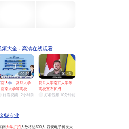
25年增加150人;同济大学、南开大学...
 视频大全 - 高清在线观看


00:59
01:43
东
南大
学、
复旦大学
复旦大学南京大学等
、
南京大学等高校宣
高校宣布扩招
布扩招
好看视频
...
2小时前
好看视频
10分钟前
这些专业
东南
大学扩招
人数将达600人,西安电子科技大