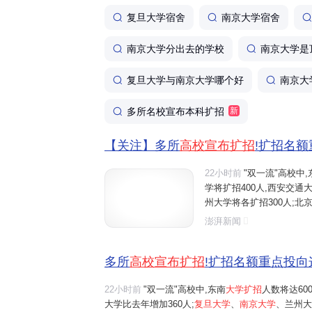
复旦大学宿舍
南京大学宿舍
南京大学分出去的学校
南京大学是
复旦大学与南京大学哪个好
南京大
多所名校宣布本科扩招
新
【关注】多所
高校宣布扩招
!扩招名
22小时前
"双一流"高校中,
学将扩招400人,西安交通大
州大学将各扩招300人;北京
南理工大学全国招生总规模比
澎湃新闻
山东大学、中央财经大学、
多所
高校宣布扩招
!扩招名额重点投向
22小时前
"双一流"高校中,东南
大学扩招
人数将达60
大学比去年增加360人;
复旦大学
、
南京大学
、兰州大