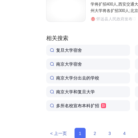
学将扩招400人,西安交通大
州大学将各扩招300人;北京
南理工大学全国招生总规模比2
怀远县人民政府发布
相关搜索
复旦大学宿舍
南京大学宿舍
南京大学分出去的学校
南京大学和复旦大学
多所名校宣布本科扩招
新
< 上一页
1
2
3
4