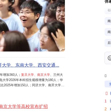
弹
都
南
南
后
武
大学、东南大学、西安交通...
年增加360人；
复旦大学、南京大学
、兰州大
产

电大学2026年本科招生规模增量为180人；华
2025年增加150人；同济大学、南开大学、
千
中国矿业大学（北京）等高校，2026年均新

智能类成为新增专业风口。北京航空航
1
南京大学等高校宣布扩招
愿
2