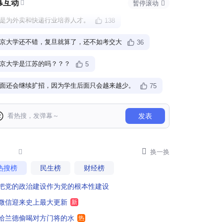
幕互动

暂停滚动

是为外卖和快递行业培养人才。
138
京大学还不错，复旦就算了，还不如考交大
36
京大学是江苏的吗？？？
5
面还会继续扩招，因为学生后面只会越来越少。
75
汉大学法学文学院别扩招就行
101
发表
扩招300人，一个标准寝室住6个，那就是50个寝室，得盖一栋宿舍楼啊
36
业扩张啊，又有一部分"沉睡"资金被召唤出来。

48

换一换
热搜榜
民生榜
财经榜
万别去武汉大学
29
把党的政治建设作为党的根本性建设
是真的不够用了还是经济效益驱使？大学还是应该以质量和尖端来立世，而不是靠规模和数量，这容易走进怪圈
55
微信迎来史上最大更新
新
每个孩子被合适学校录取
55
哈兰德偷喝对方门将的水
热