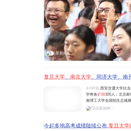
红星新闻
复旦大学
、
南京大学
、同济大学、南开
4小时前
西安交通大学比去
学将各
扩招
300人；北京邮
南理工大学全国招生总规模比
山东大学、中央财经大学、
深圳新闻网
增100个招生名额。AI
今起多地高考成绩陆续公布,
复旦大学