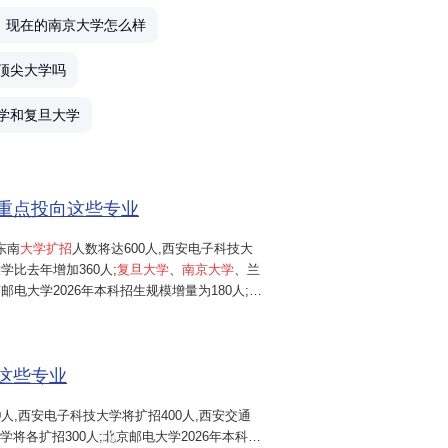
现在的南京大学怎么样
产
顶尖大学吗
千
学和复旦大学
愿
额重点投向这些专业
我
东南
大学扩招
人数将达600人,西安电子科技大
学比去年增加360人;
复旦大学
、
南京大学
、兰
理
邮电大学2026年本科招生规模增量为180人;华
2025年增加150人;同济大学、南开大学、
努
中国矿业大学(北京)
等高校
,...
这些专业
武
0人,西安电子科技大学将扩招400人,西安交通
高
学将各扩招300人;北京邮电大学2026年本科招
6