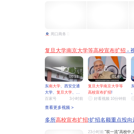
生规模增量为180人;华南理工大学全国招生总规模比20
周口商务
复旦大学南京大学等高校宣布扩招
-


00:13
01:49
东
南大学
、西安交通
复旦大学南京大学等
大学、
复旦大学
、
南
高校宣布扩招
!
京大学
百家号
...
3小时前
好看视频
10分钟前
查看更多视频 >
多所
高校宣布扩招
!扩招名额重点投向
23小时前
"双一流"高校中,