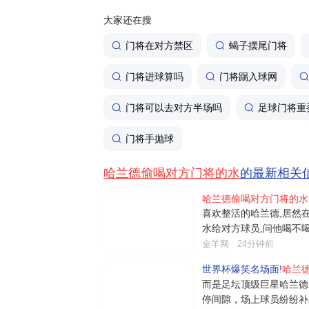
大家还在搜
门将在对方禁区
蝎子摆尾门将
门将进球算吗
门将踢入球网
门将可以去对方半场吗
足球门将重
门将手抛球
哈兰德偷喝对方门将的水
的最新相关
哈兰德偷喝对方门将的水
喜欢整活的哈兰德,居然
水给对方球员,问他喝不
了。 哈兰德还有幽默凡尔
金羊网
24分钟前
好,连自己都说不清为何总
世界杯爆笑名场面!
哈兰
兰德虽然只有20次触球,
而是足坛顶级巨星哈兰德
停间隙，场上球员纷纷补