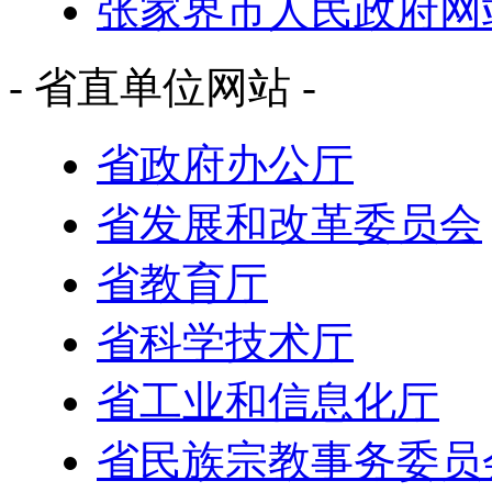
张家界市人民政府网
- 省直单位网站 -
省政府办公厅
省发展和改革委员会
省教育厅
省科学技术厅
省工业和信息化厅
省民族宗教事务委员