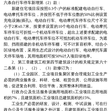
六条自行车停车新增第（2）款：
新建住宅项目应按照0.3个/户的标准配建电动自行车、
电动摩托车停车位，并按照不低于停车位数的50%比例设置
充电设施(插孔)。电动自行车、电动摩托车停车位尺寸不宜
小于2米x0.7米。按要求设置的10个电动自行车、电动摩托
车停车位可折抵一个机动车停车位，超出上述要求配建的电
动自行车、电动摩托车停车位不可抵扣机动车停车位。为遮
阳、挡雨搭建的非机动车停车棚，可不计算容积率。结合小
区绿地布置，采用生态式设计的电动自行车、电动摩托车露
天停车场地，其用地面积可按50%计入项目绿地率。
2、第三章建筑工程第四节建筑设计的相关规定第六十
二条第（1）、（2）、（3）款修订为：
（1）工业园区、工业项目集聚区要合理规划工业生产
必需的商业服务业、科研、仓储、租赁住房、公用设施等用
地，促进复合利用、职住平衡，发挥整体利用效益。
行政办公及生活服务设施用地面积≤工业项目总用地面
积的7%，且建筑面积≤工业项目总建筑面积的15%。
工业生产必需的研发、设计、检测、中试设施，可在行
政办公及生活服务设施之外计算，且建筑面积≦工业项目总