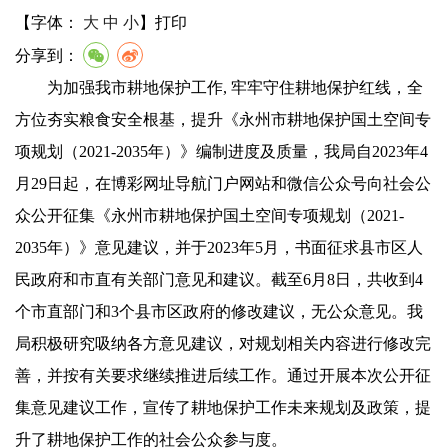
【字体：
大
中
小
】
打印
分享到：
为
加强
我市耕地保护工作
,
牢牢守住耕地
保护
红线，
全
方位夯实粮食安全根基，
提升
《永州市耕地保护国土空间专
项规划（
2021-2035年）》编制进度及质量，我局自2023年4
月29日起，在博彩网址导航门户网站和微信公众号向社会公
众公开征集《永州市耕地保护国土空间专项规划（2021-
2035年）》意见建议，并于2023年5月，书面征求县市区人
民政府和市直有关部门意见和建议。截至6月8日，共收到
4
个
市直
部门
和
3
个县市区政府的
修改建议
，
无公众意见
。
我
局
积极研究吸纳各方意见建议
，
对规划相关内容进行修改完
善
，
并按有关要求继续推进后续工作。通过开展本次公开征
集
意见建议
工作，宣传了耕地保护工作未来规划及政策
，
提
升了耕地保护工作的社会公众参与度。