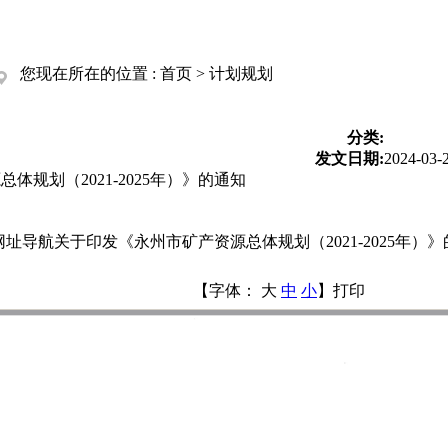
您现在所在的位置 :
首页 >
计划规划
分类:
发文日期:
2024-03-
规划（2021-2025年）》的通知
址导航关于印发《永州市矿产资源总体规划（2021-2025年）
【字体：
大
中
小
】
打印