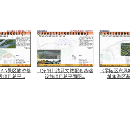
AAA景区旅游基
《萍阳北路及文旅配套基础
《零陵区东风
项目总平...
设施项目总平面图...
址旅游区基础