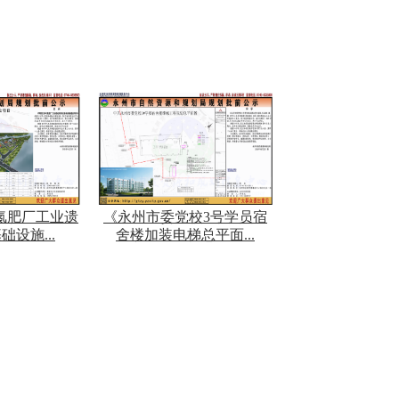
氮肥厂工业遗
《永州市委党校3号学员宿
设施...
舍楼加装电梯总平面...