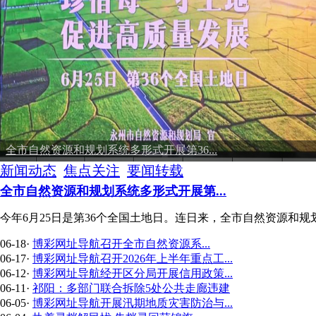
全市自然资源和规划系统多形式开展第36...
新闻动态
焦点关注
要闻转载
全市自然资源和规划系统多形式开展第...
今年6月25日是第36个全国土地日。连日来，全市自然资源和规划
06-18
·
博彩网址导航召开全市自然资源系...
06-17
·
博彩网址导航召开2026年上半年重点工...
06-12
·
博彩网址导航经开区分局开展信用政策...
06-11
·
祁阳：多部门联合拆除5处公共走廊违建
06-05
·
博彩网址导航开展汛期地质灾害防治与...