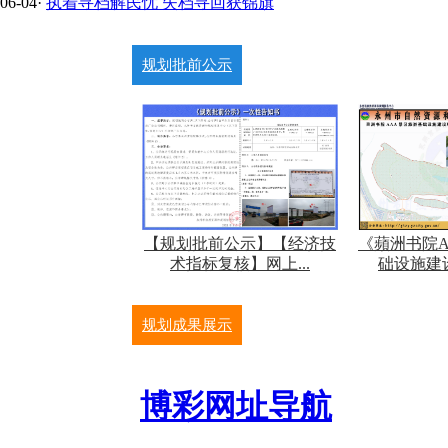
06-04
·
执着寻档解民忧 失档寻回获锦旗
规划批前公示
【规划批前公示】【经济技
《蘋洲书院
术指标复核】网上...
础设施建设
规划成果展示